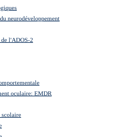
ogiques
e du neurodéveloppement
n de l'ADOS-2
comportementale
ment oculaire: EMDR
 scolaire
e
e