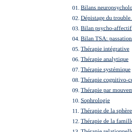
Bilans neuropsychol
01.
Dépistage du troubl
02.
Bilan psycho-affectif
03.
Bilan TSA: passatio
04.
Thérapie intégrative
05.
Thérapie analytique
06.
Thérapie systémique
07.
Thérapie cognitivo-
08.
Thérapie par mouve
09.
Sophrologie
10.
Thérapie de la sphère
11.
Thérapie de la famill
12.
Thérapie relationnell
13.