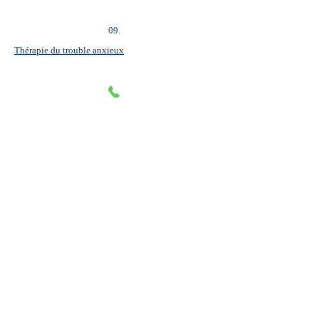
09.
Thérapie du trouble anxieux
10.
Thérapie du trouble des conduites alimentaires
11.
Thérapie de la dépendance