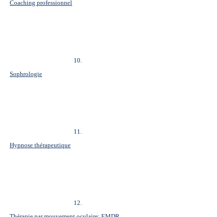
Coaching professionnel
10.
Sophrologie
11.
Hypnose thérapeutique
12.
Thérapie par mouvement oculaire: EMDR