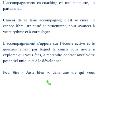
L’accompagnement en coaching est une rencontre, un
partenariat.
Choisir de se faire accompagner, c’est se créer un
espace libre, structuré et structurant, pour avancer à
votre rythme et à votre façon.
L’accompagnement s’appuie sur l’écoute active et le
questionnement par lequel la coach vous invite à
explorer qui vous êtes, à reprendre contact avec votre
potentiel unique et à le développer.
Pour être « Juste bien », dans une vie qui vous
ressemble et vous inspire.
Le processus de coaching commence par une séance de
discussion qui permettra de clarifier les problématiques
et les besoins qui vous donnent envie de démarrer ce
chemin et clarifier vos objectifs.
Chaque séance suivante est centrée sur la/les
thématique(s) que vous vous fixez au début de celle-ci
pour avancer vers la réalisation de ce qui compte pour
vous.