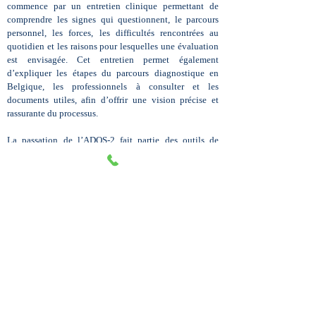
commence par un entretien clinique permettant de
comprendre les signes qui questionnent, le parcours
personnel, les forces, les difficultés rencontrées au
quotidien et les raisons pour lesquelles une évaluation
est envisagée. Cet entretien permet également
d’expliquer les étapes du parcours diagnostique en
Belgique, les professionnels à consulter et les
documents utiles, afin d’offrir une vision précise et
rassurante du processus.
La passation de l’ADOS-2 fait partie des outils de
référence pour évaluer le TSA chez l’adulte. Il s’agit
d’un instrument standardisé qui explore la
communication, les interactions sociales, la flexibilité,
les comportements non verbaux et la manière d’entrer
en relation. L’objectif n’est pas de juger mais de
comprendre le fonctionnement de la personne dans un
cadre respectueux et bienveillant.
Après la séance, l’orthopédagogue réalise la cotation et
rédige un rapport clinique détaillé qui pourra être
transmis au médecin ou aux autres professionnels
impliqués dans le processus diagnostique. Ce
document constitue une pièce importante du bilan