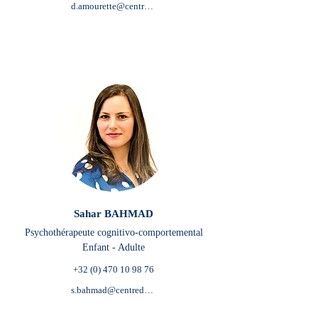
d.amourette@centredepsychologieetdemieuxetre.be
Sahar BAHMAD
Psychothérapeute cognitivo-comportemental
Enfant - Adulte
+32 (0) 470 10 98 76
s.bahmad@centredepsychologieetdemieuxetre.be