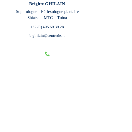
Brigitte GHILAIN
Sophrologue - Réflexologue plantaire
Shiatsu – MTC – Tuina
+32 (0) 495 69 39 28
b.ghilain@centredepsychologieetdemieuxetre.be
Annaëlle HÉRAUT
Psychologue de la petite enfance